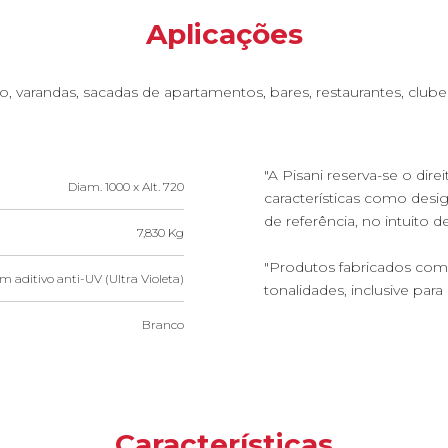
Aplicações
, varandas, sacadas de apartamentos, bares, restaurantes, clubes,
"A Pisani reserva-se o dire
Diam. 1000 x Alt. 720
características como des
de referência, no intuito 
7,830 Kg
"Produtos fabricados com 
m aditivo anti-UV (Ultra Violeta)
tonalidades, inclusive par
Branco
Características