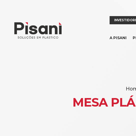
INVESTIDOR
A PISANI
P
Ho
MESA PL