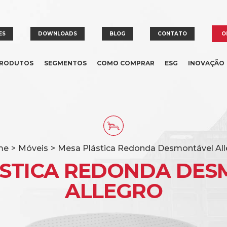
ES
DOWNLOADS
BLOG
CONTATO
O
RODUTOS
SEGMENTOS
COMO COMPRAR
ESG
INOVAÇÃO
me
>
Móveis
>
Mesa Plástica Redonda Desmontável All
ÁSTICA REDONDA DES
ALLEGRO