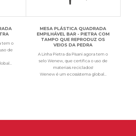
RADA
MESA PLÁSTICA QUADRADA
ETRA
EMPILHÁVEL BAR - PIETRA COM
TAMPO QUE REPRODUZ OS
a tem o
VEIOS DA PEDRA
 uso de
A Linha Pietra da Pisani agora tem o
selo Wenew, que certifica o uso de
lobal…
materiais reciclados!
Wenew é um ecossistema global…