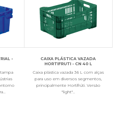
RIAL -
CAIXA PLÁSTICA VAZADA
HORTIFRUTI - CN 40 L
m tampa
Caixa plástica vazada 36 L com alças
ústrias
para uso em diversos segmentos,
ontorno
principalmente Hortifrúti. Versão
ra…
"light"…