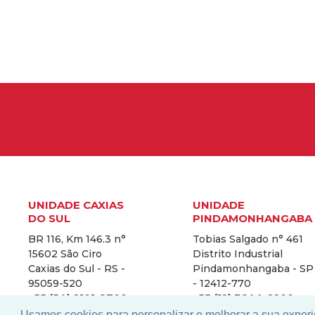
UNIDADE CAXIAS
UNIDADE
DO SUL
PINDAMONHANGABA
BR 116, Km 146.3 n°
Tobias Salgado n° 461
15602 São Ciro
Distrito Industrial
Caxias do Sul - RS -
Pindamonhangaba - SP
95059-520
- 12412-770
+55 (54) 2101-8700
+55 (12) 3644-2200
Usamos cookies para personalizar e melhorar a sua experi