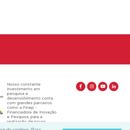
Nosso constante
investimento em
pesquisa e
desenvolvimento conta
com grandes parceiros
como a Finep -
Financiadora de Inovação
e Pesquisa, para a
realização de novos
projetos que contribuem
uso de cookies. Para