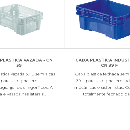
 PLÁSTICA VAZADA - CN
CAIXA PLÁSTICA INDUST
39
CN 39 F
ástica vazada 39 L sem alças
Caixa plástica fechada se
para uso geral em
39 L para uso geral em ind
tigranjeiros e frigoríficos. A
mecânicas e sistemistas. C
a é vazada nas laterais…
totalmente fechado pa