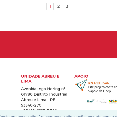
1
2
3
UNIDADE ABREU E
APOIO
LIMA
Avenida Ingo Hering n°
01780 Distrito Industrial
Abreu e Lima - PE -
53540-270
+55 (81) 2123-7300
ência em nosso site. Ao usar nosso site, você concorda com o 