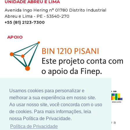
UNIDADE ABREU E LIMA
Avenida Ingo Hering n° 01780 Distrito Industrial
Abreu e Lima - PE - 53540-270
+55 (81) 2123-7300
APOIO
Usamos cookies para personalizar e
melhorar a sua experiência em nosso site.
Ao usar nosso site, você concorda com o uso
de cookies. Para mais informações, leia
Nosso constante investimento em pesquisa e
nossa Política de Privacidade.
desenvolvimento conta com grandes parceiros como a
Política de Privacidade
Finep - Financiadora de Inovação e Pesquisa, para a