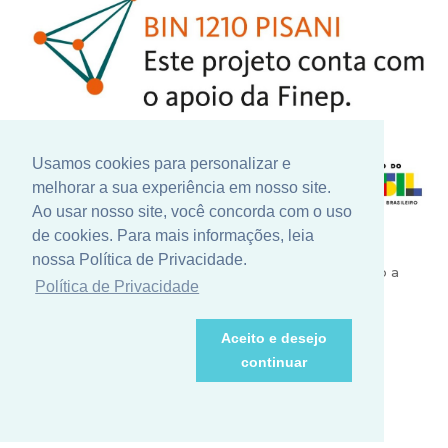
Usamos cookies para personalizar e
melhorar a sua experiência em nosso site.
Ao usar nosso site, você concorda com o uso
de cookies. Para mais informações, leia
Nosso constante investimento em pesquisa e
nossa Política de Privacidade.
desenvolvimento conta com grandes parceiros como a
Política de Privacidade
Finep - Financiadora de Inovação e Pesquisa, para a
realização de novos projetos que contribuem para o
crescimento e valorização do nosso setor.
Aceito e desejo
continuar