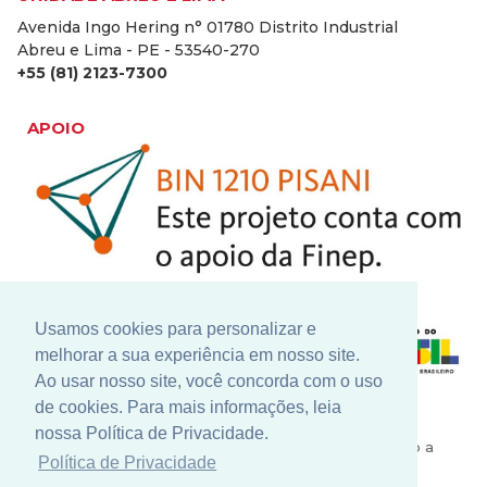
Avenida Ingo Hering n° 01780 Distrito Industrial
Abreu e Lima - PE - 53540-270
+55 (81) 2123-7300
APOIO
Usamos cookies para personalizar e
melhorar a sua experiência em nosso site.
Ao usar nosso site, você concorda com o uso
de cookies. Para mais informações, leia
Nosso constante investimento em pesquisa e
nossa Política de Privacidade.
desenvolvimento conta com grandes parceiros como a
Política de Privacidade
Finep - Financiadora de Inovação e Pesquisa, para a
realização de novos projetos que contribuem para o