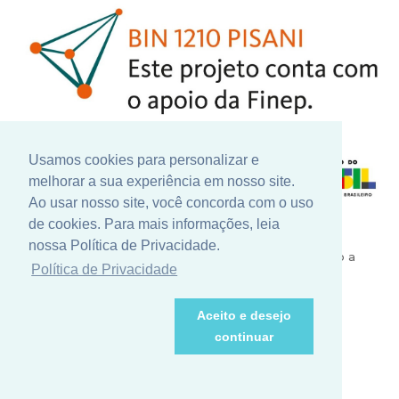
Usamos cookies para personalizar e
melhorar a sua experiência em nosso site.
Ao usar nosso site, você concorda com o uso
de cookies. Para mais informações, leia
Nosso constante investimento em pesquisa e
nossa Política de Privacidade.
desenvolvimento conta com grandes parceiros como a
Política de Privacidade
Finep - Financiadora de Inovação e Pesquisa, para a
realização de novos projetos que contribuem para o
crescimento e valorização do nosso setor.
Aceito e desejo
continuar