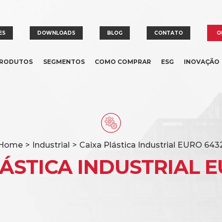
ES
DOWNLOADS
BLOG
CONTATO
O
RODUTOS
SEGMENTOS
COMO COMPRAR
ESG
INOVAÇÃO
Home
>
Industrial
>
Caixa Plástica Industrial EURO 643
LÁSTICA INDUSTRIAL E