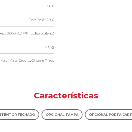
56 L
TAMPA 6420-0
peso 0,686 Kg) PP (polipropileno)
20 Kg
Azul, Azul Escuro, Cinza e Preto
Características
NTENTOR FECHADO
OPCIONAL TAMPA
OPCIONAL PORTA CAR