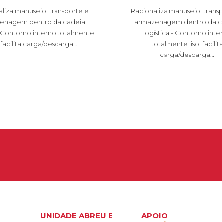
liza manuseio, transporte e
Racionaliza manuseio, trans
enagem dentro da cadeia
armazenagem dentro da c
a. Contorno interno totalmente
logística - Contorno inte
, facilita carga/descarga…
totalmente liso, facilit
carga/descarga…
UNIDADE ABREU E
APOIO