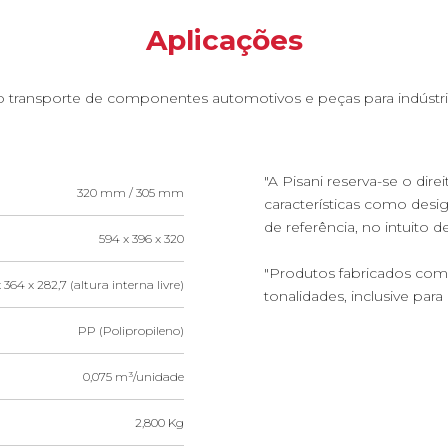
Aplicações
no transporte de componentes automotivos e peças para indústr
"A Pisani reserva-se o dire
320 mm / 305 mm
características como des
de referência, no intuito 
594 x 396 x 320
"Produtos fabricados com 
 364 x 282,7 (altura interna livre)
tonalidades, inclusive par
PP (Polipropileno)
0,075 m³/unidade
2,800 Kg