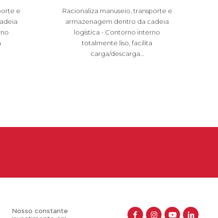
porte e
Racionaliza manuseio, transporte e
adeia
armazenagem dentro da cadeia
rno
logística - Contorno interno
a
totalmente liso, facilita
carga/descarga…
Nosso constante