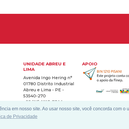
UNIDADE ABREU E
APOIO
LIMA
Avenida Ingo Hering n°
01780 Distrito Industrial
Abreu e Lima - PE -
53540-270
+55 (81) 2123-7300
ência em nosso site. Ao usar nosso site, você concorda com o 
tica de Privacidade