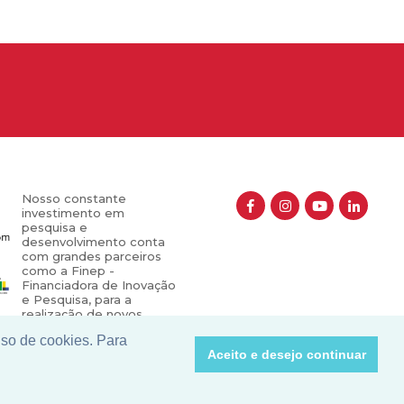
Nosso constante
investimento em
pesquisa e
desenvolvimento conta
com grandes parceiros
como a Finep -
Financiadora de Inovação
e Pesquisa, para a
realização de novos
projetos que contribuem
uso de cookies. Para
para o crescimento e
Aceito e desejo continuar
valorização do nosso
setor.