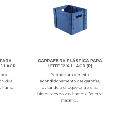
 PARA
GARRAFEIRA PLÁSTICA PARA
 1 LACR
LEITE 12 X 1 LACR (P)
vidro
Permite um perfeito
dividual
acondicionamento das garrafas,
silhame:
evitando o choque entre elas.
Dimensões do vasilhame: diâmetro
máximo…