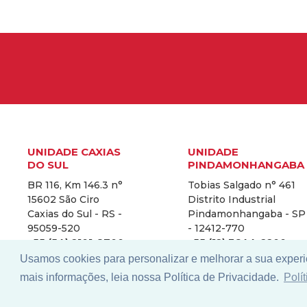
UNIDADE CAXIAS
UNIDADE
DO SUL
PINDAMONHANGABA
BR 116, Km 146.3 n°
Tobias Salgado n° 461
15602 São Ciro
Distrito Industrial
Caxias do Sul - RS -
Pindamonhangaba - SP
95059-520
- 12412-770
+55 (54) 2101-8700
+55 (12) 3644-2200
Usamos cookies para personalizar e melhorar a sua experi
mais informações, leia nossa Política de Privacidade.
Polí