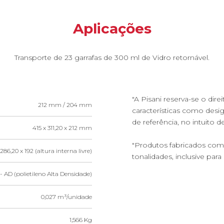
Aplicações
Transporte de 23 garrafas de 300 ml de Vidro retornável.
"A Pisani reserva-se o dire
212 mm / 204 mm
características como des
de referência, no intuito 
415 x 311,20 x 212 mm
"Produtos fabricados com 
286,20 x 192 (altura interna livre)
tonalidades, inclusive par
- AD (polietileno Alta Densidade)
0,027 m³/unidade
1,566 Kg