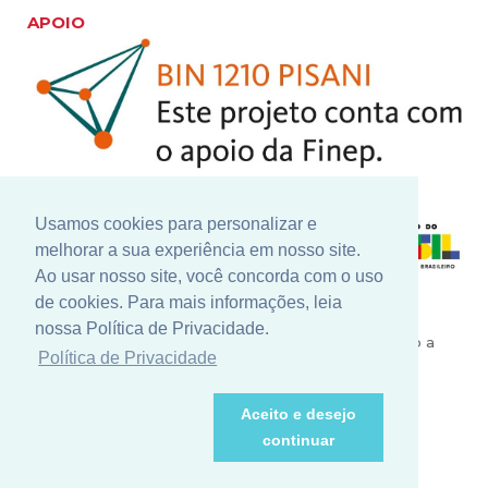
APOIO
Usamos cookies para personalizar e
melhorar a sua experiência em nosso site.
Ao usar nosso site, você concorda com o uso
de cookies. Para mais informações, leia
Nosso constante investimento em pesquisa e
nossa Política de Privacidade.
desenvolvimento conta com grandes parceiros como a
Política de Privacidade
Finep - Financiadora de Inovação e Pesquisa, para a
realização de novos projetos que contribuem para o
crescimento e valorização do nosso setor.
Aceito e desejo
continuar