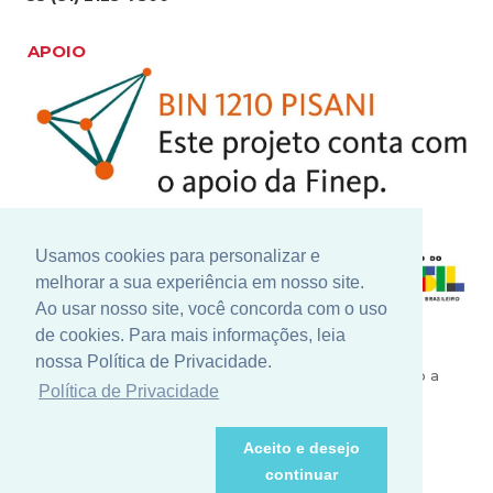
APOIO
Usamos cookies para personalizar e
melhorar a sua experiência em nosso site.
Ao usar nosso site, você concorda com o uso
de cookies. Para mais informações, leia
Nosso constante investimento em pesquisa e
nossa Política de Privacidade.
desenvolvimento conta com grandes parceiros como a
Política de Privacidade
Finep - Financiadora de Inovação e Pesquisa, para a
realização de novos projetos que contribuem para o
crescimento e valorização do nosso setor.
Aceito e desejo
continuar