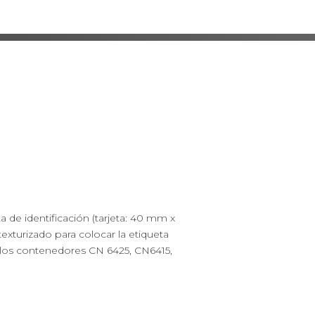
ta de identificación (tarjeta: 40 mm x
texturizado para colocar la etiqueta
on los contenedores CN 6425, CN6415,