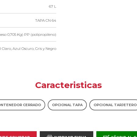
67 L
TAPA CN 64
peso 0,705 Kg) PP (polipropileno)
l Claro, Azul Oscuro, Gris y Negro
Caracteristicas
ONTENEDOR CERRADO
OPCIONAL TAPA
OPCIONAL TARJETERO