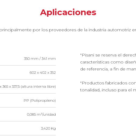
Aplicaciones
 principalmente por los proveedores de la industria automotriz e
"Pisani se reserva el dere
350 mm / 341 mm
características como dise
de referencia, a fin de ma
602 x 402 x 352
"Productos fabricados con
x 365 x 337,5 (altura interna libre)
tonalidad, incluso para el 
PP (Polipropileno)
0,085 m³/unidad
3,420 Kg