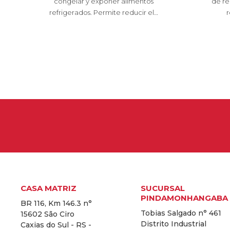
congelar y exponer alimentos
de re
refrigerados. Permite reducir el…
r
CASA MATRIZ
SUCURSAL
PINDAMONHANGABA
BR 116, Km 146.3 n°
Tobias Salgado n° 461
15602 São Ciro
Distrito Industrial
Caxias do Sul - RS -