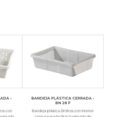
ADA -
BANDEJA PLÁSTICA CERRADA -
BN 28 F
tros con
Bandeja plástica 28 litros con interior
 retirada
cónico para facilitar la retirada de