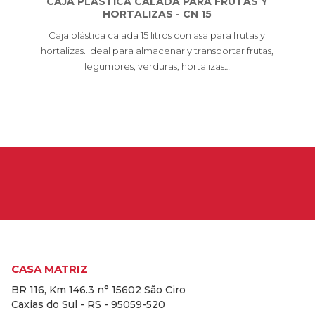
CAJA PLÁSTICA CALADA PARA FRUTAS Y
HORTALIZAS - CN 15
Caja plástica calada 15 litros con asa para frutas y
hortalizas. Ideal para almacenar y transportar frutas,
legumbres, verduras, hortalizas…
CASA MATRIZ
BR 116, Km 146.3 n° 15602 São Ciro
Caxias do Sul - RS - 95059-520