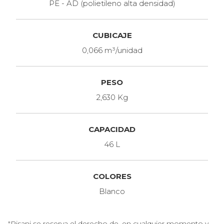
PE - AD (polietileno alta densidad)
CUBICAJE
0,066 m³/unidad
PESO
2,630 Kg
CAPACIDAD
46 L
COLORES
Blanco
"Pisani se reserva el derecho de, en cualquier momento y