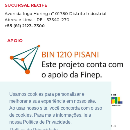
SUCURSAL RECIFE
Avenida Ingo Hering n° 01780 Distrito Industrial
Abreu e Lima - PE - 53540-270
+55 (81) 2123-7300
APOIO
Usamos cookies para personalizar e
melhorar a sua experiência em nosso site.
Ao usar nosso site, você concorda com o uso
de cookies. Para mais informações, leia
Nosso constante investimento em pesquisa e
nossa Política de Privacidade.
desenvolvimento conta com grandes parceiros como a
Política de Privacidade