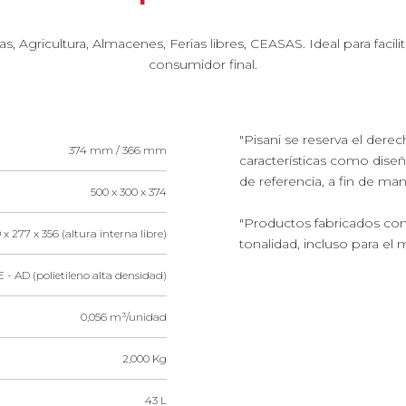
Agricultura, Almacenes, Ferias libres, CEASAS. Ideal para facilita
consumidor final.
"Pisani se reserva el dere
374 mm / 366 mm
características como dise
de referencia, a fin de ma
500 x 300 x 374
"Productos fabricados con
 x 277 x 356 (altura interna libre)
tonalidad, incluso para el 
 - AD (polietileno alta densidad)
0,056 m³/unidad
2,000 Kg
43 L