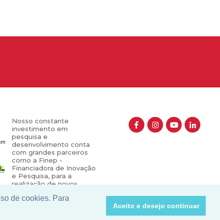
Nosso constante
investimento em
pesquisa e
desenvolvimento conta
com grandes parceiros
como a Finep -
Financiadora de Inovação
e Pesquisa, para a
realização de novos
projetos que contribuem
uso de cookies. Para
para o crescimento e
Aceito e desejo continuar
valorização do nosso
setor.