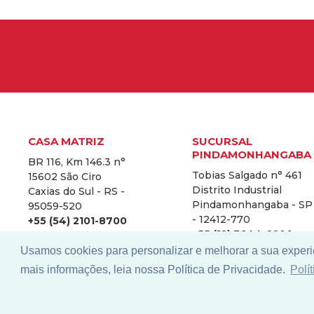
CASA MATRIZ
SUCURSAL
PINDAMONHANGABA
BR 116, Km 146.3 n°
Tobias Salgado n° 461
15602 São Ciro
Distrito Industrial
Caxias do Sul - RS -
Pindamonhangaba - SP
95059-520
- 12412-770
+55 (54) 2101-8700
+55 (12) 3644-2200
Usamos cookies para personalizar e melhorar a sua experi
mais informações, leia nossa Política de Privacidade.
Polí