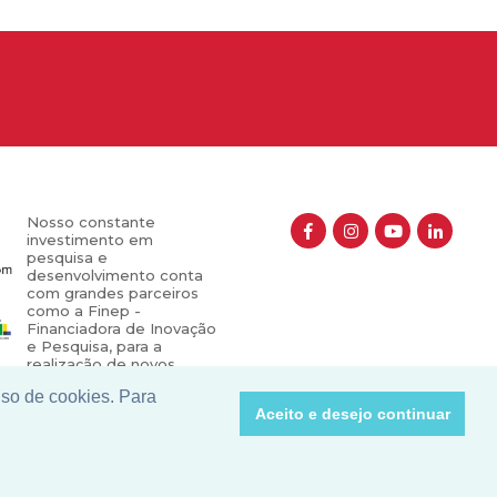
Nosso constante
investimento em
pesquisa e
desenvolvimento conta
com grandes parceiros
como a Finep -
Financiadora de Inovação
e Pesquisa, para a
realização de novos
projetos que contribuem
uso de cookies. Para
para o crescimento e
Aceito e desejo continuar
valorização do nosso
setor.