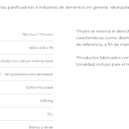
rías, panificadoras e industrias de alimentos en general. Ideal par
"Pisani se reserva el dere
78,1 mm / 71,5 mm
características como dise
de referencia, a fin de ma
600 x 400 x 78
"Productos fabricados con
x 62,60 mm (altura interna libre)
tonalidad, incluso para el 
 - AD (polietileno alta densidad)
0,019 m³/unidad
1,030 Kg
13 L
Blanco y Verde