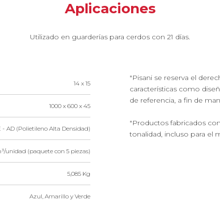
Aplicaciones
Utilizado en guarderías para cerdos con 21 días.
"Pisani se reserva el dere
14 x 15
características como dise
de referencia, a fin de ma
1000 x 600 x 45
"Productos fabricados con
 - AD (Polietileno Alta Densidad)
tonalidad, incluso para el 
³/unidad (paquete con 5 piezas)
5,085 Kg
Azul, Amarillo y Verde