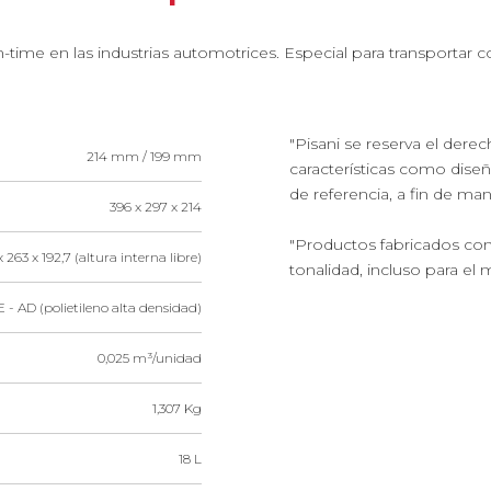
n-time en las industrias automotrices. Especial para transportar 
"Pisani se reserva el dere
214 mm / 199 mm
características como dise
de referencia, a fin de ma
396 x 297 x 214
"Productos fabricados con
x 263 x 192,7 (altura interna libre)
tonalidad, incluso para el 
 - AD (polietileno alta densidad)
0,025 m³/unidad
1,307 Kg
18 L