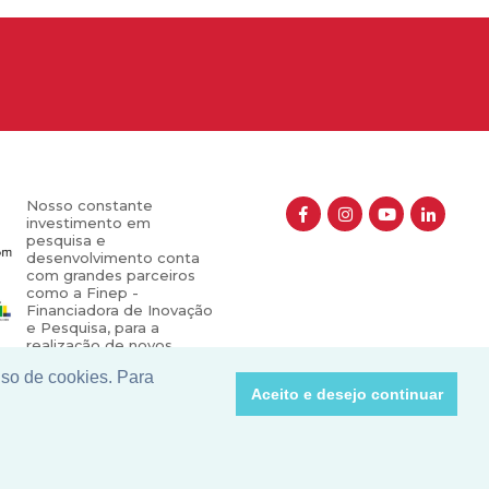
Nosso constante
investimento em
pesquisa e
desenvolvimento conta
com grandes parceiros
como a Finep -
Financiadora de Inovação
e Pesquisa, para a
realização de novos
projetos que contribuem
uso de cookies. Para
para o crescimento e
Aceito e desejo continuar
valorização do nosso
setor.