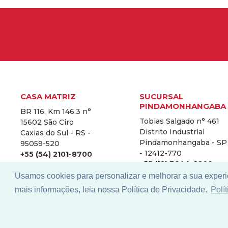
CASA MATRIZ
SUCURSAL
PINDAMONHANGABA
BR 116, Km 146.3 n°
Tobias Salgado n° 461
15602 São Ciro
Distrito Industrial
Caxias do Sul - RS -
Pindamonhangaba - SP
95059-520
- 12412-770
+55 (54) 2101-8700
+55 (12) 3644-2200
Usamos cookies para personalizar e melhorar a sua experi
mais informações, leia nossa Política de Privacidade.
Polí