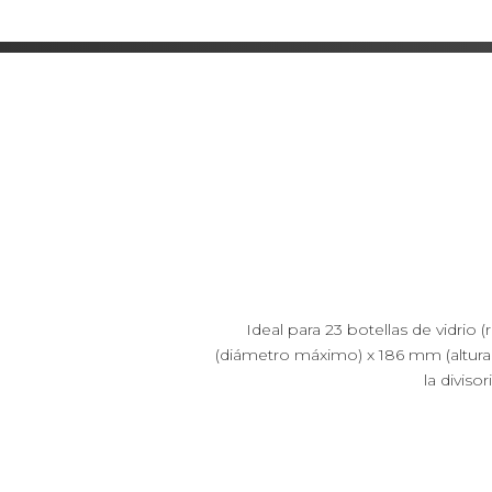
Ideal para 23 botellas de vidrio
(diámetro máximo) x 186 mm (altura d
la diviso