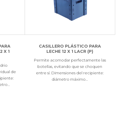
PARA
CASILLERO PLÁSTICO PARA
 X 1
LECHE 12 X 1 LACR (P)
Permite acomodar perfectamente las
idrio
botellas, evitando que se choquen
vidual de
entre sí. Dimensiones del recipiente:
ipiente:
diámetro máximo…
etro…