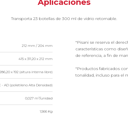
Aplicaciones
Transporta 23 botellas de 300 ml de vidrio retornable.
"Pisani se reserva el dere
212 mm / 204 mm
características como dise
de referencia, a fin de ma
415 x 311,20 x 212 mm
"Productos fabricados con
286,20 x 192 (altura interna libre)
tonalidad, incluso para el 
 - AD (polietileno Alta Densidad)
0,027 m³/unidad
1,566 Kg